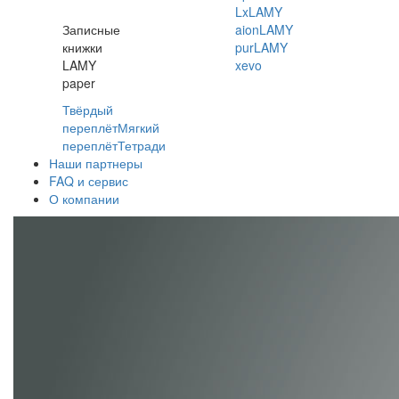
Lx
LAMY
Записные
aion
LAMY
книжки
pur
LAMY
LAMY
xevo
paper
Твёрдый
переплёт
Мягкий
переплёт
Тетради
Наши партнеры
FAQ и сервис
О компании