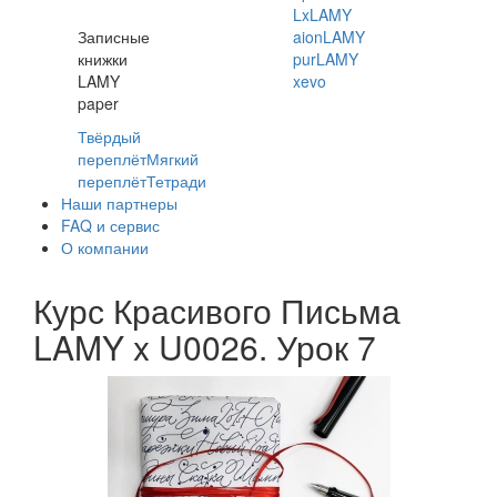
Lx
LAMY
Записные
aion
LAMY
книжки
pur
LAMY
LAMY
xevo
paper
Твёрдый
переплёт
Мягкий
переплёт
Тетради
Наши партнеры
FAQ и сервис
О компании
Курс Красивого Письма
LAMY x U0026. Урок 7